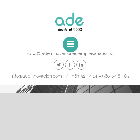
2014 © ade innovaciones empresariales, s.l
info@adeinnovacion.com / 963 52 44 14 – 960 04 84 85