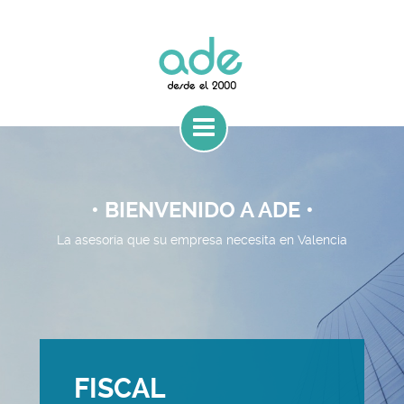
• BIENVENIDO A ADE •
La asesoría que su empresa necesita en Valencia
FISCAL